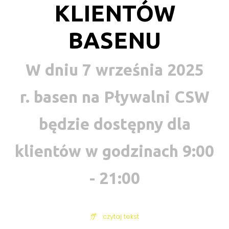
KLIENTÓW
BASENU
W dniu 7 września 2025
r. basen na Pływalni CSW
będzie dostępny dla
klientów w godzinach 9:00
- 21:00
czytaj tekst