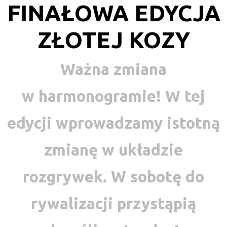
FINAŁOWA EDYCJA
ZŁOTEJ KOZY
Ważna zmiana
w harmonogramie! W tej
edycji wprowadzamy istotną
zmianę w układzie
rozgrywek. W sobotę do
rywalizacji przystąpią