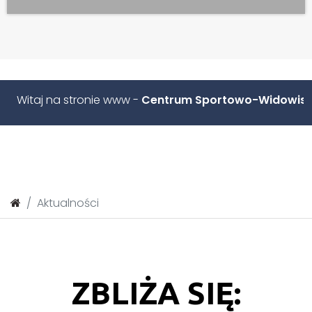
aj na stronie www -
Centrum Sportowo-Widowiskowego
Aktualności
ZBLIŻA SIĘ: